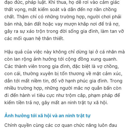
đạo đức, pháp luật. Khi thua, họ dễ rơi vào cảm giác
thất vọng, mất kiểm soát và dẫn đến nợ nần chồng
chất. Thậm chí có những trường hợp, người chơi phải
bán nhà, bán đất hoặc vay mượn khắp nơi để trả nợ,
gây ra sự xáo trộn trong đời sống gia đình, làm tan vỡ
các mối quan hệ thân thiết.
Hậu quả của việc này không chỉ dừng lại ở cá nhân mà
còn lan rộng ảnh hưởng tới cộng đồng xung quanh.
Các thành viên trong gia đình, đặc biệt là vợ chồng,
con cái, thường xuyên bị tổn thương về mặt cảm xúc,
dẫn tới mất niềm tin, đổ vỡ hạnh phúc gia đình. Trong
nhiều trường hợp, những người mắc nợ quẫn bấn còn
đi đến hành vi tiêu cực như trộm cắp, phạm pháp để
kiếm tiền trả nợ, gây mất an ninh trật tự xã hội.
Ảnh hưởng tới xã hội và an ninh trật tự
Chính quyền cùng các cơ quan chức năng luôn đau