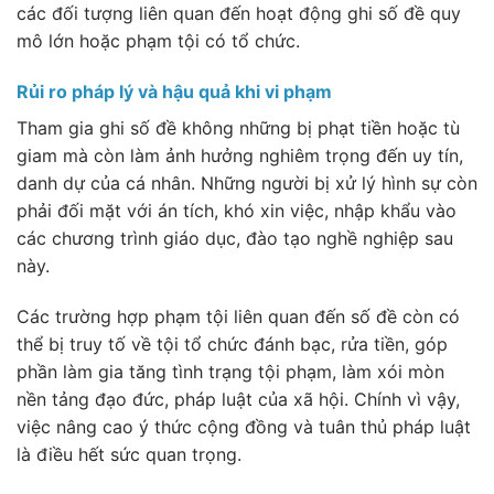
các đối tượng liên quan đến hoạt động ghi số đề quy
mô lớn hoặc phạm tội có tổ chức.
Rủi ro pháp lý và hậu quả khi vi phạm
Tham gia ghi số đề không những bị phạt tiền hoặc tù
giam mà còn làm ảnh hưởng nghiêm trọng đến uy tín,
danh dự của cá nhân. Những người bị xử lý hình sự còn
phải đối mặt với án tích, khó xin việc, nhập khẩu vào
các chương trình giáo dục, đào tạo nghề nghiệp sau
này.
Các trường hợp phạm tội liên quan đến số đề còn có
thể bị truy tố về tội tổ chức đánh bạc, rửa tiền, góp
phần làm gia tăng tình trạng tội phạm, làm xói mòn
nền tảng đạo đức, pháp luật của xã hội. Chính vì vậy,
việc nâng cao ý thức cộng đồng và tuân thủ pháp luật
là điều hết sức quan trọng.