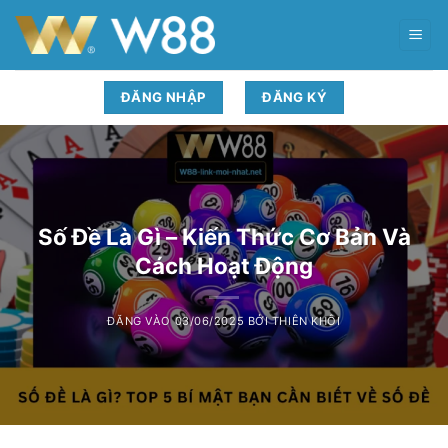
Bỏ
qua
nội
dung
ĐĂNG NHẬP
ĐĂNG KÝ
Số Đề Là Gì – Kiến Thức Cơ Bản Và
Cách Hoạt Động
ĐĂNG VÀO
03/06/2025
BỞI
THIÊN KHÔI