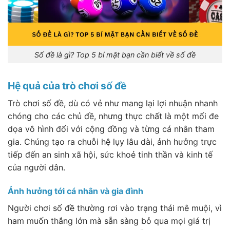
Số đề là gì? Top 5 bí mật bạn cần biết về số đề
Hệ quả của trò chơi số đề
Trò chơi số đề, dù có vẻ như mang lại lợi nhuận nhanh
chóng cho các chủ đề, nhưng thực chất là một mối đe
dọa vô hình đối với cộng đồng và từng cá nhân tham
gia. Chúng tạo ra chuỗi hệ lụy lâu dài, ảnh hưởng trực
tiếp đến an sinh xã hội, sức khoẻ tinh thần và kinh tế
của người dân.
Ảnh hưởng tới cá nhân và gia đình
Người chơi số đề thường rơi vào trạng thái mê muội, vì
ham muốn thắng lớn mà sẵn sàng bỏ qua mọi giá trị