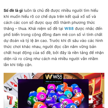
Số đề là gì
luôn là chủ đề được nhiều người tìm hiểu
khi muốn hiểu rõ cơ chế dựa trên kết quả xổ số và
cách các con số được quy đổi thành phương thức
thắng – thua. Khái niệm số đề tại
W88
được nhắc đến
phổ biến trong cộng đồng đam mê con số vì tính chất
dự đoán và tỷ lệ ăn cao. Trước khi đi sâu vào các hình
thức chơi khác nhau, người đọc cần nắm vững bản
chất hoạt động của số đề, bởi đây là nền tảng để nhận
diện rủi ro cũng như cách mà nhiều người vẫn nhầm
lẫn khi tiếp cận.