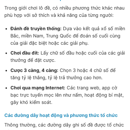
Trong giới chơi lô đề, có nhiều phương thức khác nhau
phù hợp với sở thích và khả năng của từng người:
Đánh đề truyền thống:
Dựa vào kết quả xổ số miền
Bắc, miền Nam, Trung Quốc để đoán số cuối cùng
của giải đặc biệt hoặc các giải phụ.
Chơi đầu đít:
Lấy chữ số đầu hoặc cuối của các giải
thưởng để đặt cược.
Cược 3 càng, 4 càng:
Chọn 3 hoặc 4 chữ số để
tăng tỷ lệ thắng, tỷ lệ trả thưởng cao hơn.
Chơi qua mạng Internet:
Các trang web, app cờ
bạc trực tuyến mọc lên như nấm, hoạt động bí mật,
gây khó kiểm soát.
Các đường dây hoạt động và phương thức tổ chức
Thông thường, các đường dây ghi số đề được tổ chức