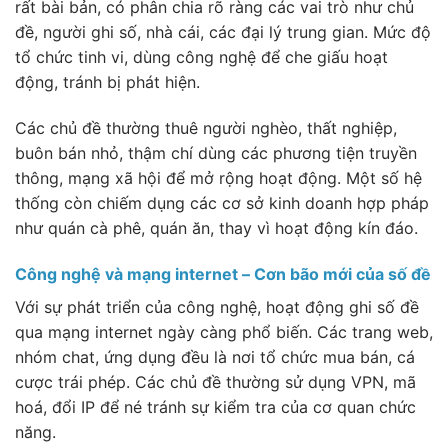
rất bài bản, có phân chia rõ ràng các vai trò như chủ
đề, người ghi số, nhà cái, các đại lý trung gian. Mức độ
tổ chức tinh vi, dùng công nghệ để che giấu hoạt
động, tránh bị phát hiện.
Các chủ đề thường thuê người nghèo, thất nghiệp,
buôn bán nhỏ, thậm chí dùng các phương tiện truyền
thông, mạng xã hội để mở rộng hoạt động. Một số hệ
thống còn chiếm dụng các cơ sở kinh doanh hợp pháp
như quán cà phê, quán ăn, thay vì hoạt động kín đáo.
Công nghệ và mạng internet – Cơn bão mới của số đề
Với sự phát triển của công nghệ, hoạt động ghi số đề
qua mạng internet ngày càng phổ biến. Các trang web,
nhóm chat, ứng dụng đều là nơi tổ chức mua bán, cá
cược trái phép. Các chủ đề thường sử dụng VPN, mã
hoá, đổi IP để né tránh sự kiểm tra của cơ quan chức
năng.