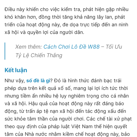
Điều này khiến cho việc kiểm tra, phát hiện gặp nhiều
khó khăn hơn, đồng thời tăng khả năng lây lan, phát
triển của hoạt động này, đe dọa trực tiếp đến an ninh
xã hội và quyền lợi của người dân.
Xem thêm:
Cách Chơi Lô Đề W88
– Tối Ưu
Tỷ Lệ Chiến Thắng
Kết luận
Như vậy,
số đề là gì
? Đó là hình thức đánh bạc trái
phép dựa trên kết quả xổ số, mang lại lợi ích tức thời
nhưng tiềm ẩn nhiều hệ lụy nghiêm trọng cho cá nhân
và xã hội. Hậu quả của hoạt động này rất đáng báo
động, từ trấn áp tệ nạn xã hội đến tác động xấu đến
sức khỏe tâm thần của người chơi. Các chế tài xử phạt
theo quy định của pháp luật Việt Nam thể hiện quyết
tâm của Nhà nước nhằm kiềm chế hoạt động này, bảo