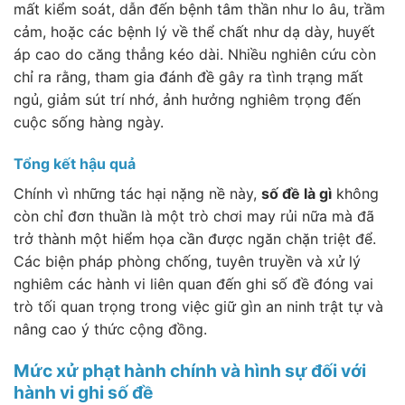
mất kiểm soát, dẫn đến bệnh tâm thần như lo âu, trầm
cảm, hoặc các bệnh lý về thể chất như dạ dày, huyết
áp cao do căng thẳng kéo dài. Nhiều nghiên cứu còn
chỉ ra rằng, tham gia đánh đề gây ra tình trạng mất
ngủ, giảm sút trí nhớ, ảnh hưởng nghiêm trọng đến
cuộc sống hàng ngày.
Tổng kết hậu quả
Chính vì những tác hại nặng nề này,
số đề là gì
không
còn chỉ đơn thuần là một trò chơi may rủi nữa mà đã
trở thành một hiểm họa cần được ngăn chặn triệt để.
Các biện pháp phòng chống, tuyên truyền và xử lý
nghiêm các hành vi liên quan đến ghi số đề đóng vai
trò tối quan trọng trong việc giữ gìn an ninh trật tự và
nâng cao ý thức cộng đồng.
Mức xử phạt hành chính và hình sự đối với
hành vi ghi số đề