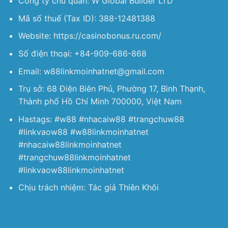
Công ty chủ quản: W Global Builder LTD
Mã số thuế (Tax ID): 388-12481388
Website:
https://casinobonus.ru.com/
Số điện thoại: +84-909-686-868
Email:
w88linkmoinhatnet@gmail.com
Trụ sở: 68 Điện Biên Phủ, Phường 17, Bình Thạnh,
Thành phố Hồ Chí Minh 700000, Việt Nam
Hastags: #w88 #nhacaiw88 #trangchuw88
#linkvaow88 #w88linkmoinhatnet
#nhacaiw88linkmoinhatnet
#trangchuw88linkmoinhatnet
#linkvaow88linkmoinhatnet
Chịu trách nhiệm:
Tác giả Thiên Khôi